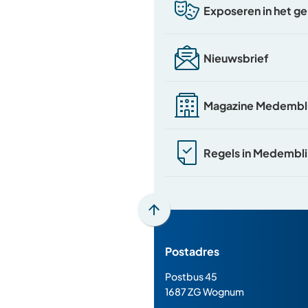
Exposeren in het g
Nieuwsbrief
Magazine Medembl
Regels in Medembli
Scroll
naar
Postadres
boven
naar
Postbus 45
het
1687 ZG Wognum
begin