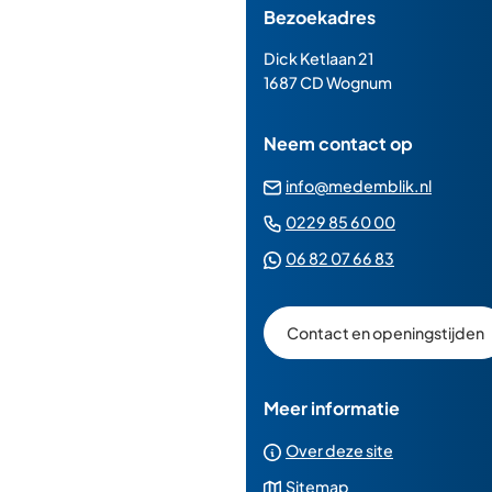
Bezoekadres
van
de
Dick Ketlaan 21
paginainhoud
1687 CD Wognum
Neem contact op
(Verwij
info@medemblik.nl
naar
(Verwijst
0229 85 60 00
een
naar
(Verwijst
06 82 07 66 83
e-
een
naar
mailad
telefoonn
een
Contact en openingstijden
Whatsapp
telefoonnu
Meer informatie
Over deze site
Sitemap