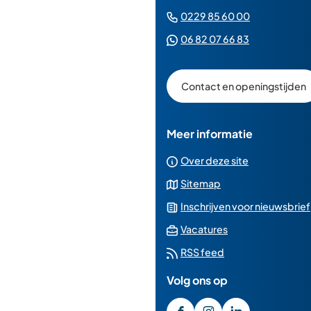
naar
(Verwijst
0229 85 60 00
een
naar
(Verwijst
06 82 07 66 83
e-
een
naar
mailad
telefoonn
een
Contact en openingstijden
Whatsapp
telefoonnu
Meer informatie
Over deze site
Sitemap
Inschrijven voor nieuwsbrief
(Verwijst
Vacatures
naar
RSS feed
een
Volg ons op
externe
website)