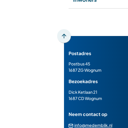
Scroll
naar
Postadres
boven
naar
Postbus 45
het
1687 ZG Wognum
begin
Bezoekadres
van
de
Dick Ketlaan 21
paginainhoud
1687 CD Wognum
Neem contact op
(Verwij
info@medemblik.nl