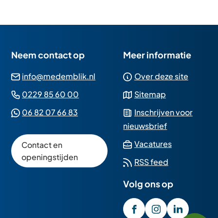
Neem contact op
Meer informatie
(Verwijst
info@medemblik.nl
Over deze site
naar
(Verwijst
0229 85 60 00
Sitemap
een
naar
(Verwijst
06 82 07 66 83
Inschrijven voor
e-
een
naar
nieuwsbrief
mailadres)
telefoonnummer)
een
(Verwijst
Vacatures
Contact en
Whatsapp
naar
openingstijden
RSS feed
telefoonnummer)
een
Volg ons op
externe
website)
/GemeenteMedembli
(Verwijst
gemeente_med
(Verwijst
gemeente
(Verwijst