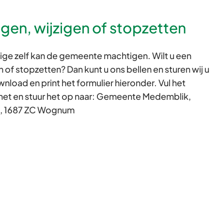
Gebruik
gen, wijzigen of stopzetten
de
enter-
toets
tige zelf kan de gemeente machtigen. Wilt u een
om
 of stopzetten? Dan kunt u ons bellen en sturen wij u
een
nload en print het formulier hieronder. Vul het
waarde
 het en stuur het op naar: Gemeente Medemblik,
te
, 1687 ZC Wognum
selecteren.