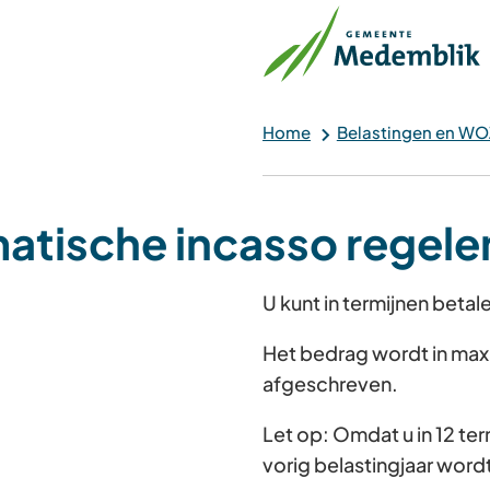
Home
Belastingen en WO
atische incasso regele
U kunt in termijnen beta
Het bedrag wordt in max
afgeschreven.
Let op: Omdat u in 12 ter
vorig belastingjaar word