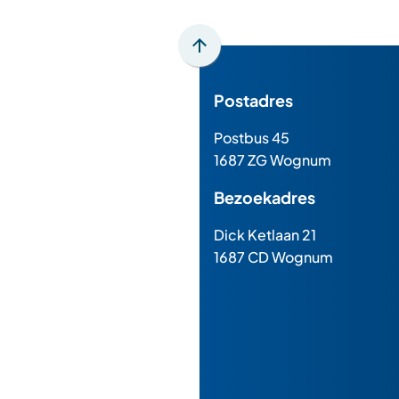
Scroll
naar
Postadres
boven
naar
Postbus 45
het
1687 ZG Wognum
begin
van
Bezoekadres
de
paginainhoud
Dick Ketlaan 21
1687 CD Wognum