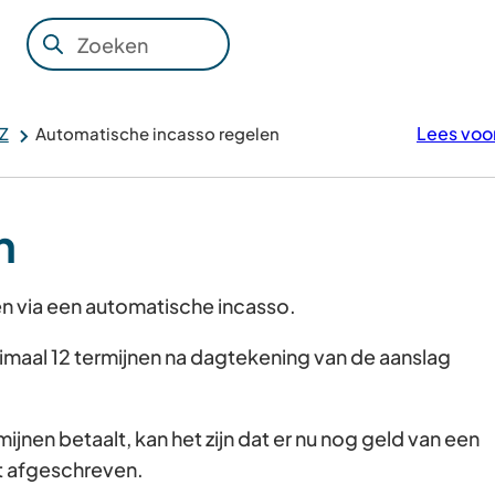
Zoeken
Wanneer
resultaten
beschikbaar
Lees voo
Z
Automatische incasso regelen
zijn
kun
je
n
hierdoor
navigeren
door
len via een automatische incasso.
pijl
imaal 12 termijnen na dagtekening van de aanslag
omhoog
en
omlaag
mijnen betaalt, kan het zijn dat er nu nog geld van een
te
t afgeschreven.
gebruiken.