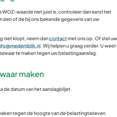
Gebruik
e WOZ-waarde niet juist is, controleer dan eerst het
de
an zien of de bij ons bekende gegevens van uw
enter-
toets
om
ag niet klopt, neem dan
contact
met ons op. Of stel uw
een
(Verwijst
nfo@medemblik.nl
. Wij helpen u graag verder. U weet
waarde
naar
 bezwaar te maken tegen uw belastingaanslag.
te
een
selecteren.
e-
ezwaar maken
mailadres)
a de datum van het aanslagbiljet.
maken tegen de hoogte van de belastingtarieven.