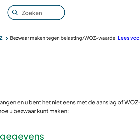
Zoeken
Wanneer
resultaten
beschikbaar
Lees voo
Z
Bezwaar maken tegen belasting/WOZ-waarde
zijn
kun
je
hierdoor
navigeren
door
pijl
vangen en u bent het niet eens met de aanslag of WOZ
omhoog
hoe u bezwaar kunt maken:
en
omlaag
te
 gegevens
gebruiken.