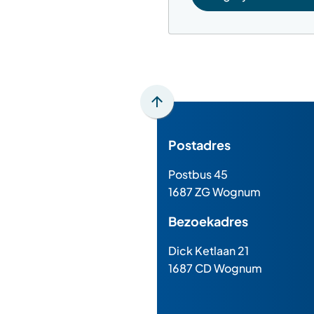
Scroll
naar
Postadres
boven
naar
Postbus 45
het
1687 ZG Wognum
begin
van
Bezoekadres
de
paginainhoud
Dick Ketlaan 21
1687 CD Wognum