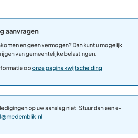
ng aanvragen
inkomen en geen vermogen? Dan kunt u mogelijk
krijgen van gemeentelijke belastingen.
informatie op
onze pagina kwijtschelding
 ledigingen op uw aanslag niet. Stuur dan een e-
(Verwijst
al@medemblik.nl
naar
een