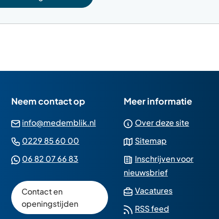
Neem contact op
Meer informatie
(Verwijst
info@medemblik.nl
Over deze site
naar
(Verwijst
0229 85 60 00
Sitemap
een
naar
(Verwijst
06 82 07 66 83
Inschrijven voor
e-
een
naar
nieuwsbrief
mailadres)
telefoonnummer)
een
(Verwijst
Vacatures
Contact en
Whatsapp
naar
openingstijden
RSS feed
telefoonnummer)
een