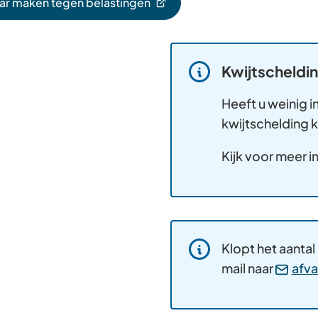
r maken tegen belastingen
st
e
e)
e
Kwijtscheldi
Informatie:
e)
Heeft u weinig 
kwijtschelding 
Kijk voor meer 
Informatie:
Klopt het aantal
mail naar
afv