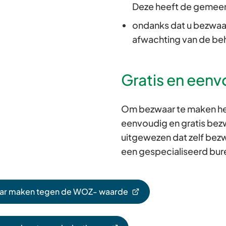
Deze heeft de gemee
ondanks dat u bezwaar
afwachting van de be
Gratis en een
Om bezwaar te maken hee
eenvoudig en gratis be
uitgewezen dat zelf bez
een gespecialiseerd bure
ar maken tegen de WOZ- waarde
st