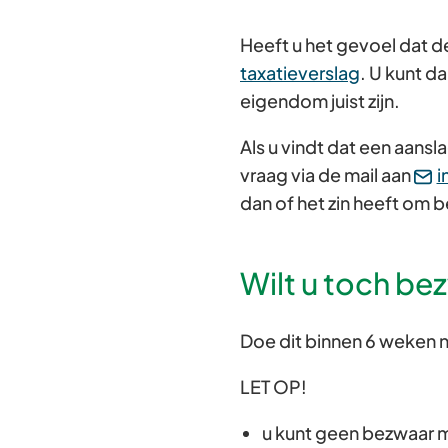
Heeft u het gevoel dat d
taxatieverslag
. U kunt d
eigendom juist zijn.
Als u vindt dat een aansl
vraag via de mail aan
i
dan of het zin heeft om
Wilt u toch b
Doe dit binnen 6 weken n
LET OP!
u kunt geen bezwaar 