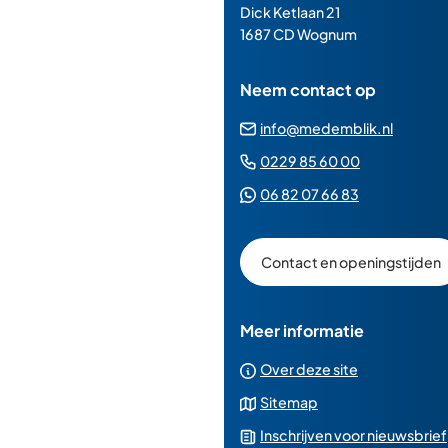
de
Dick Ketlaan 21
paginainhoud
1687 CD Wognum
Neem contact op
(Verwij
info@medemblik.nl
naar
(Verwijst
0229 85 60 00
een
naar
(Verwijst
06 82 07 66 83
e-
een
naar
mailad
telefoonn
een
Contact en openingstijden
Whatsapp
telefoonnu
Meer informatie
Over deze site
Sitemap
Inschrijven voor nieuwsbrief