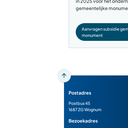
in 2025 voor het onder
gemeentelijke monume
Aanvragen subsidie gem
monument
Scroll
naar
Postadres
boven
naar
Postbus 45
het
1687 ZG Wognum
begin
Bezoekadres
van