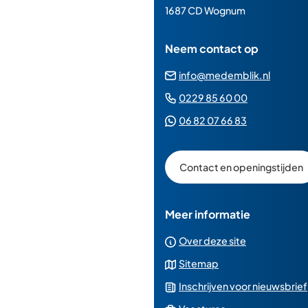
paginainhoud
1687 CD Wognum
Neem contact op
(Verwij
info@medemblik.nl
naar
(Verwijst
0229 85 60 00
een
naar
(Verwijst
06 82 07 66 83
e-
een
naar
mailad
telefoonn
een
Contact en openingstijden
Whatsapp
telefoonnu
Meer informatie
Over deze site
Sitemap
Inschrijven voor nieuwsbrief
(Verwijst