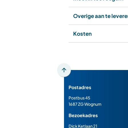
Overige aan te lever
Kosten
Scroll
naar
Postadres
boven
naar
Postbus 45
het
1687 ZG Wognum
begin
Bezoekadres
van
de
Dick Ketlaan 21