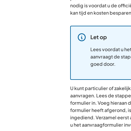
nodig is voordat u de offici
kan tijd en kosten bespare
Let op
Informatie:
Lees voordat u he
aanvraagt de sta
goed door.
U kunt particulier of zakeli
aanvragen. Lees de stappen
formulier in. Voeg hieraan d
formulier heeft afgerond, i
ingediend. Verzamel eerst 
u het aanvraagformulier invu