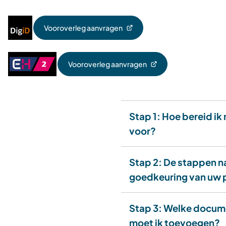
Inloggen
Vooroverleg aanvragen
(Verwijst
met
naar
DigiD
een
Inloggen
Vooroverleg aanvragen
externe
(Verwijst
met
website)
naar
eHerkenning
een
Niveau
externe
2
website)
Stap 1: Hoe bereid ik 
voor?
Stap 2: De stappen n
goedkeuring van uw 
Stap 3: Welke docu
moet ik toevoegen?