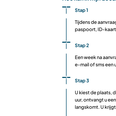
Status: Actief
Opvolgingsnummer:
1
Stap 1
Tijdens de aanvraa
paspoort, ID-kaart 
Status: Actief
Opvolgingsnummer:
2
Stap 2
Een week na aanvr
e-mail of sms een 
Status: Actief
Opvolgingsnummer:
3
Stap 3
U kiest de plaats,
uur, ontvangt u ee
langskomt. U krijg