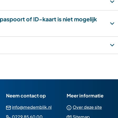
paspoort of ID-kaart is niet mogelijk
Neem contact op
Meer informatie
(Verwijst
info@medemblik.nl
Over deze site
naar
(Verwijst
0229 85 60 00
Sitemap