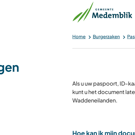
Home
Burgerzaken
Pas
gen
Als u uw paspoort, ID-ka
kunt u het document late
Waddeneilanden.
Hoe kan ik mijn doc