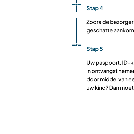
Status: Actief
Opvolgingsnummer:
4
Stap 4
Zodra de bezorger 
geschatte aankoms
Status: Actief
Opvolgingsnummer:
5
Stap 5
Uw paspoort, ID-ka
in ontvangst nemen
door middel van ee
uw kind? Dan moet 