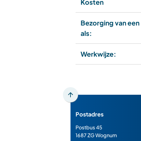
Kosten
Bezorging van een 
als:
Werkwijze:
Scroll
naar
Postadres
boven
naar
Postbus 45
het
1687 ZG Wognum
begin