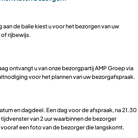
Gebruik
de
enter-
g aan de balie kiest u voor het bezorgen van uw
toets
of rijbewijs.
om
een
waarde
te
aag ontvangt u van onze bezorgpartij AMP Groep via
selecteren.
uitnodiging voor het plannen van uw bezorgafspraak.
 datum en dagdeel. Een dag voor de afspraak, na 21.30
n tijdvenster van 2 uur waarbinnen de bezorger
t vooraf een foto van de bezorger die langskomt.