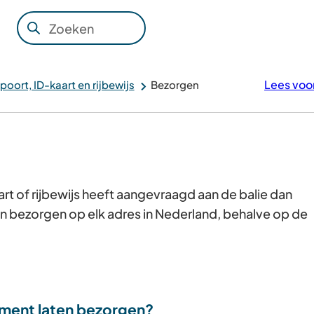
Zoeken
Wanneer
resultaten
beschikbaar
Lees voo
poort, ID-kaart en rijbewijs
Bezorgen
zijn
kun
je
hierdoor
navigeren
door
art of rijbewijs heeft aangevraagd aan de balie dan
pijl
n bezorgen op elk adres in Nederland, behalve op de
omhoog
en
omlaag
te
ument laten bezorgen?
gebruiken.