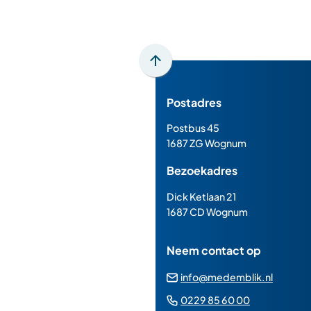
Scroll
naar
Postadres
boven
naar
Postbus 45
het
1687 ZG Wognum
begin
Bezoekadres
van
de
Dick Ketlaan 21
paginainhoud
1687 CD Wognum
Neem contact op
(Verwij
info@medemblik.nl
naar
(Verwijst
0229 85 60 00
een