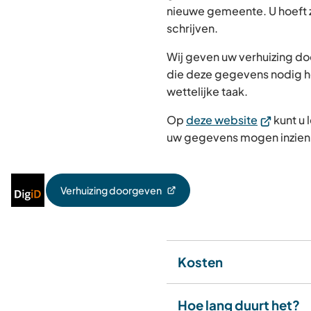
nieuwe gemeente. U hoeft zi
schrijven.
Wij geven uw verhuizing doo
die deze gegevens nodig 
wettelijke taak.
(Verwijst
Op
deze website
kunt u 
naar
uw gegevens mogen inzien
een
externe
Inloggen
website)
Verhuizing doorgeven
(Verwijst
met
naar
DigiD
een
externe
website)
Kosten
Hoe lang duurt het?