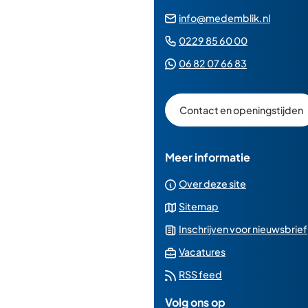
(Verwij
info@medemblik.nl
naar
(Verwijst
0229 85 60 00
een
naar
(Verwijst
06 82 07 66 83
e-
een
naar
mailad
telefoonn
een
Contact en openingstijden
Whatsapp
telefoonnu
Meer informatie
Over deze site
Sitemap
Inschrijven voor nieuwsbrief
(Verwijst
Vacatures
naar
RSS feed
een
Volg ons op
externe