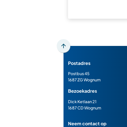
Scroll
naar
Postadres
boven
naar
Postbus 45
het
1687 ZG Wognum
begin
Bezoekadres
van
de
Dick Ketlaan 21
paginainhoud
1687 CD Wognum
Neem contact op