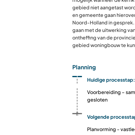
gebied niet aangetast wor
en gemeente gaan hierover
Noord-Holland in gesprek.
gaan met de uitwerking van 
ontheffing van de provinci
gebied woningbouw te kunn
Planning
Status: Actief
Opvolgingsnummer:
1
Huidige processtap:
Voorbereiding – sa
gesloten
Status: Toekomstig
Opvolgingsnummer:
2
Volgende processta
Planvorming - vastl