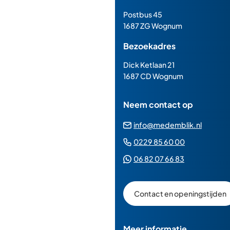
naar
Postbus 45
het
1687 ZG Wognum
begin
Bezoekadres
van
de
Dick Ketlaan 21
paginainhoud
1687 CD Wognum
Neem contact op
(Verwij
info@medemblik.nl
naar
(Verwijst
0229 85 60 00
een
naar
(Verwijst
06 82 07 66 83
e-
een
naar
mailad
telefoonn
een
Contact en openingstijden
Whatsapp
telefoonnu
Meer informatie