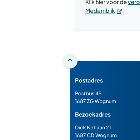
Klik hier voor de
vero
(Verwijst
Medemblik
.
naar
een
externe
website)
Scroll
naar
Postadres
boven
naar
Postbus 45
het
1687 ZG Wognum
begin
van
Bezoekadres
de
paginainhoud
Dick Ketlaan 21
1687 CD Wognum