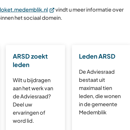
Gebruik
(Verwijst
lloket.medemblik.nl
vindt u meer informatie over
de
naar
nnen het sociaal domein.
enter-
een
toets
externe
om
website)
een
ARSD zoekt
Leden ARSD
waarde
te
leden
De Adviesraad
selecteren.
bestaat uit
Wilt u bijdragen
maximaal tien
aan het werk van
leden, die wonen
de Adviesraad?
in de gemeente
Deel uw
Medemblik
ervaringen of
word lid.