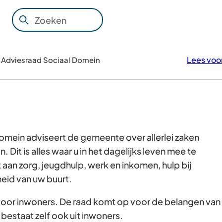
Zoeken
Wanneer
resultaten
beschikbaar
Lees voo
Adviesraad Sociaal Domein
zijn
kun
je
hierdoor
navigeren
door
omein adviseert de gemeente over allerlei zaken
pijl
 Dit is alles waar u in het dagelijks leven mee te
omhoog
 aan zorg, jeugdhulp, werk en inkomen, hulp bij
en
eid van uw buurt.
omlaag
 voor inwoners. De raad komt op voor de belangen van
te
bestaat zelf ook uit inwoners.
gebruiken.