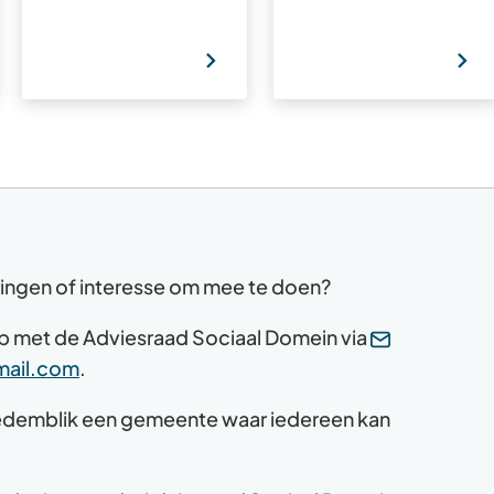
ringen of interesse om mee te doen?
 met de Adviesraad Sociaal Domein via
(Verwijst
ail.com
.
naar
emblik een gemeente waar iedereen kan
een
e-
mailadres)