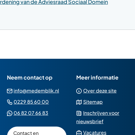
rdening van de Adviesraad Sociaal Domein
Neem contact op
Meer informatie
(Verwijst
info@medemblik.nl
Over deze site
naar
(Verwijst
0229 85 60 00
Sitemap
een
naar
(Verwijst
06 82 07 66 83
Inschrijven voor
e-
een
naar
nieuwsbrief
mailadres)
telefoonnummer)
een
(Verwijst
Vacatures
Contact en