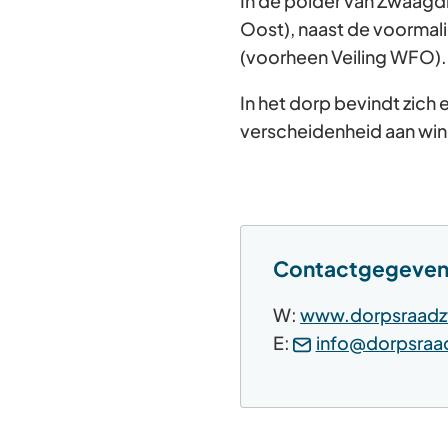
In de polder van Zwaagd
Oost), naast de voormali
(voorheen Veiling WFO).
In het dorp bevindt zich
verscheidenheid aan win
Contactgegeven
W:
www.dorpsraadzw
E:
info@dorpsraad