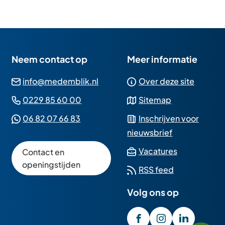
mailadres)
Neem contact op
Meer informatie
(Verwijst
info@medemblik.nl
Over deze site
naar
(Verwijst
0229 85 60 00
Sitemap
een
naar
(Verwijst
06 82 07 66 83
Inschrijven voor
e-
een
naar
nieuwsbrief
mailadres)
telefoonnummer)
een
(Verwijst
Vacatures
Contact en
Whatsapp
naar
openingstijden
RSS feed
telefoonnummer)
een
Volg ons op
externe
website)
/GemeenteMedembli
(Verwijst
gemeente_med
(Verwijst
gemeente
(Verwijst