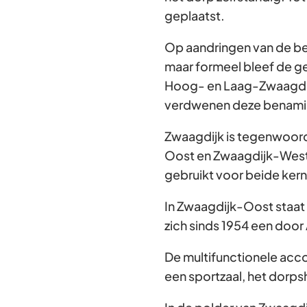
geplaatst.
Op aandringen van de be
maar formeel bleef de g
Hoog- en Laag-Zwaagdij
verdwenen deze benami
Zwaagdijk is tegenwoord
Oost en Zwaagdijk-West
gebruikt voor beide ker
In Zwaagdijk-Oost staat 
zich sinds 1954 een doo
De multifunctionele acc
een sportzaal, het dorps