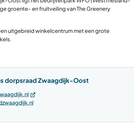
ijk-Oost ligt het bedrijvenpark WFO (Westfriesland-
ge groente- en fruitveiling van The Greenery
 een uitgebreid winkelcentrum met een grote
kels.
s dorpsraad Zwaagdijk-Oost
(Verwijst
aagdijk.nl
naar
(Verwijst
zwaagdijk.nl
een
naar
externe
een
website)
e-