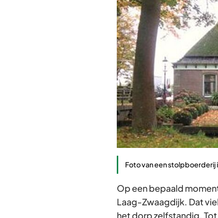
Foto van een stolpboerderij 
Op een bepaald moment 
Laag-Zwaagdijk. Dat viel
het dorp zelfstandig. T