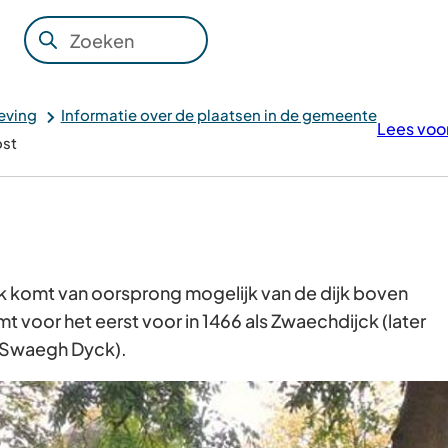
Zoeken
Wanneer
resultaten
beschikbaar
eving
Informatie over de plaatsen in de gemeente
Lees voo
zijn
st
kun
je
hierdoor
navigeren
door
 komt van oorsprong mogelijk van de dijk boven
pijl
voor het eerst voor in 1466 als Zwaechdijck (later
omhoog
 Swaegh Dyck).
en
omlaag
te
gebruiken.