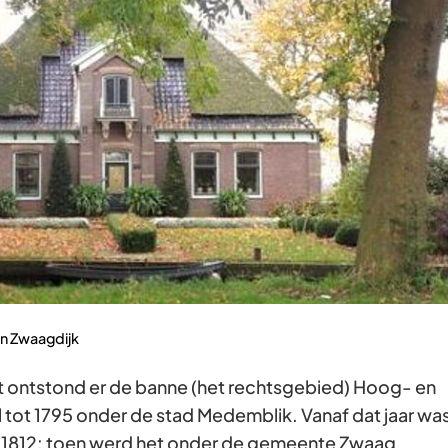
Gebruik
de
enter-
toets
om
een
waarde
te
selecteren.
in Zwaagdijk
ontstond er de banne (het rechtsgebied) Hoog- en
 tot 1795 onder de stad Medemblik. Vanaf dat jaar wa
ot 1812: toen werd het onder de gemeente Zwaag