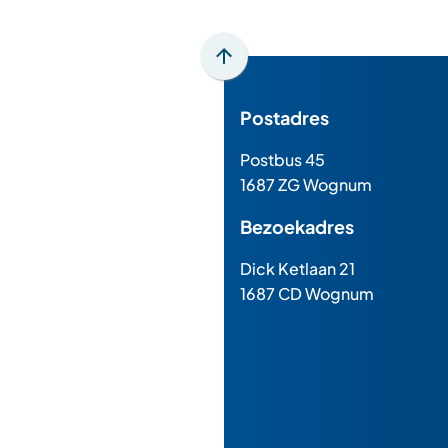
Scroll
naar
Postadres
boven
naar
Postbus 45
het
1687 ZG Wognum
begin
van
Bezoekadres
de
paginainhoud
Dick Ketlaan 21
1687 CD Wognum