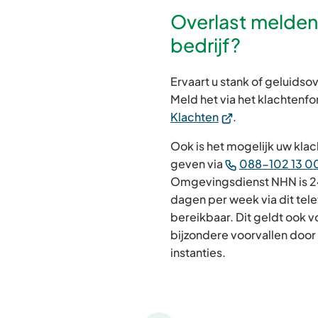
Overlast melden
bedrijf?
Ervaart u stank of geluidsov
Meld het via het klachtenf
(Verwijst
Klachten
.
naar
Ook is het mogelijk uw klac
een
geven via
088-102 13 0
externe
Omgevingsdienst NHN is 24
website)
dagen per week via dit te
bereikbaar. Dit geldt ook 
bijzondere voorvallen door 
instanties.