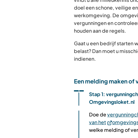
ex
doel een schone, veilige e
we
werkomgeving. De omgevin
vergunningen en controleer
houden aan de regels.
Gaat u een bedrijf starten w
belast? Dan moet u misschi
indienen.
Een melding maken of v
Status: Actief
Opvolgingsnummer:
1
Stap 1: vergunningc
Omgevingsloket.nl
Doe de
vergunningc
van het
(Verwijst
omgevings
welke melding of ve
naar
een