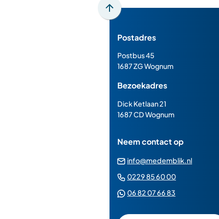
Scroll
naar
Postadres
boven
naar
Postbus 45
het
1687 ZG Wognum
begin
Bezoekadres
van
de
Dick Ketlaan 21
paginainhoud
1687 CD Wognum
Neem contact op
(Verwij
info@medemblik.nl
naar
(Verwijst
0229 85 60 00
een
naar
(Verwijst
06 82 07 66 83
e-
een
naar
mailad
telefoonn
een