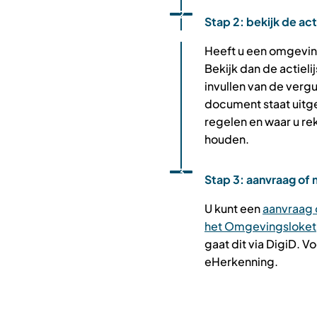
Status: Actief
Opvolgingsnummer:
2
externe
Stap 2: bekijk de acti
website)
Heeft u een omgevi
Bekijk dan de actielijs
invullen van de vergu
document staat uitg
regelen en waar u r
houden.
Status: Actief
Opvolgingsnummer:
3
Stap 3: aanvraag of 
U kunt een
aanvraag 
het Omgevingsloket
gaat dit via DigiD. V
eHerkenning.