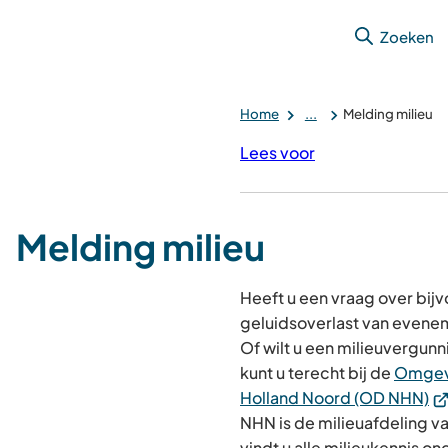
Zoeken
Home
...
Melding milieu
Lees voor
Melding milieu
Heeft u een vraag over bij
geluidsoverlast van evene
Of wilt u een milieuvergun
kunt u terecht bij de
Omgev
(V
Holland Noord (OD NHN)
na
NHN is de milieuafdeling v
ee
vindt u alle milieukennis on