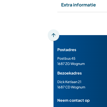
Extra informatie
Scroll
naar
Postadres
boven
naar
Postbus 45
het
1687 ZG Wognum
begin
Bezoekadres
van
de
Dick Ketlaan 21
paginainhoud
1687 CD Wognum
Neem contact op