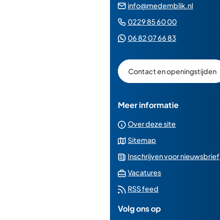
(Verwij
info@medemblik.nl
naar
(Verwijst
0229 85 60 00
een
naar
(Verwijst
06 82 07 66 83
e-
een
naar
mailad
telefoonn
een
Contact en openingstijden
Whatsapp
telefoonnu
Meer informatie
Over deze site
Sitemap
Inschrijven voor nieuwsbrief
(Verwijst
Vacatures
naar
RSS feed
een
Volg ons op
externe