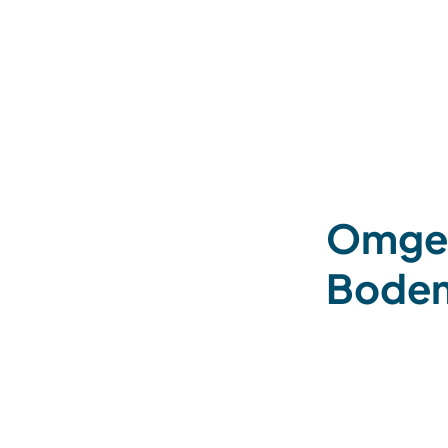
Omgev
Bodem