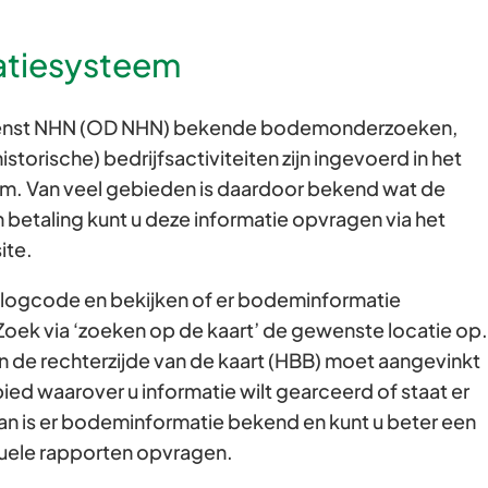
Gebruik
tiesysteem
de
enter-
toets
dienst NHN (OD NHN) bekende bodemonderzoeken,
om
storische) bedrijfsactiviteiten zijn ingevoerd in het
een
. Van veel gebieden is daardoor bekend wat de
waarde
 betaling kunt u deze informatie opvragen via het
te
ite.
selecteren.
nlogcode en bekijken of er bodeminformatie
. Zoek via ‘zoeken op de kaart’ de gewenste locatie op.
n de rechterzijde van de kaart (HBB) moet aangevinkt
ied waarover u informatie wilt gearceerd of staat er
 dan is er bodeminformatie bekend en kunt u beter een
uele rapporten opvragen.