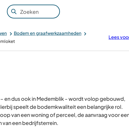
Zoeken
Wanneer
resultaten
beschikbaar
wen
Bodem en graafwerkzaamheden
Lees voo
zijn
mloket
kun
je
hierdoor
navigeren
door
pijl
omhoog
 – en dus ook in Medemblik - wordt volop gebouwd,
en
erbij speelt de bodemkwaliteit een belangrijke rol.
omlaag
nkoop van een woning of perceel, de aanvraag voor ee
te
 van een bedrijfsterrein.
gebruiken.