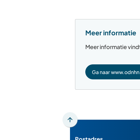
Meer informatie
Meer informatie vin
Ga naar www.odnhn.
(Verwijst
naar
een
externe
website)
Scroll
naar
Postadres
boven