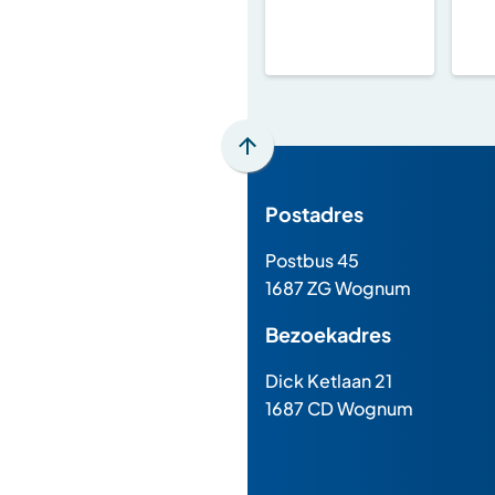
Scroll
naar
Postadres
boven
naar
Postbus 45
het
1687 ZG Wognum
begin
van
Bezoekadres
de
paginainhoud
Dick Ketlaan 21
1687 CD Wognum