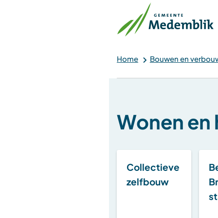
Home
Bouwen en verbou
Wonen en 
Collectieve
B
zelfbouw
B
s