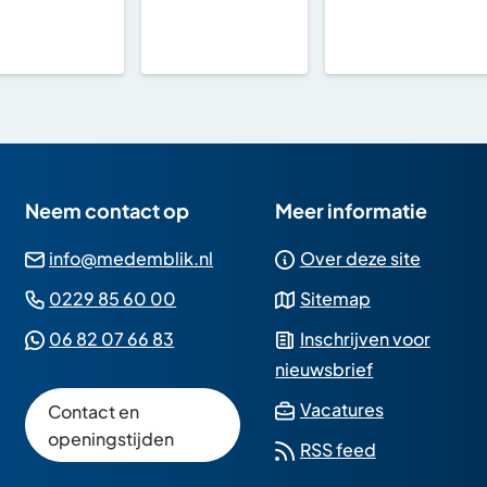
Gebruik
de
enter-
toets
om
een
waarde
Neem contact op
Meer informatie
te
(Verwijst
info@medemblik.nl
Over deze site
selecteren.
naar
(Verwijst
0229 85 60 00
Sitemap
een
naar
(Verwijst
06 82 07 66 83
Inschrijven voor
e-
een
naar
nieuwsbrief
mailadres)
telefoonnummer)
een
(Verwijst
Vacatures
Contact en
Whatsapp
naar
openingstijden
RSS feed
telefoonnummer)
een