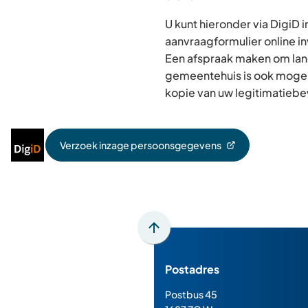
U kunt hieronder via DigiD 
aanvraagformulier online in
Een afspraak maken om lan
gemeentehuis is ook mogel
kopie van uw legitimatiebe
Inloggen
Verzoek inzage persoonsgegevens
(Verwijst
met
naar
DigiD
een
externe
website)
Scroll
naar
Postadres
boven
naar
Postbus 45
het