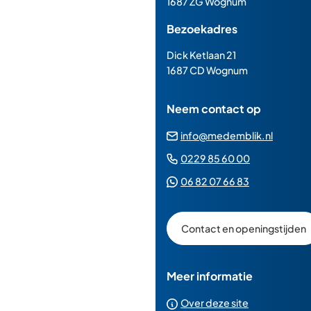
1687 ZG Wognum
begin
Bezoekadres
van
de
Dick Ketlaan 21
paginainhoud
1687 CD Wognum
Neem contact op
(Verwij
info@medemblik.nl
naar
(Verwijst
0229 85 60 00
een
naar
(Verwijst
06 82 07 66 83
e-
een
naar
mailad
telefoonn
een
Contact en openingstijden
Whatsapp
telefoonnu
Meer informatie
Over deze site