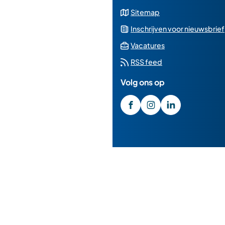
Sitemap
Inschrijven voor nieuwsbrief
(Verwijst
Vacatures
naar
RSS feed
een
Volg ons op
externe
website)
/GemeenteMedemblik
(Verwijst
gemeente_medembl
(Verwijst
gemeente-
(Verwijst
medemblik
naar
naar
naar
een
een
een
externe
externe
externe
website)
website)
website)