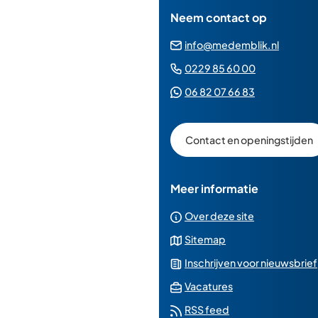
Neem contact op
(Verwij
info@medemblik.nl
naar
(Verwijst
0229 85 60 00
een
naar
(Verwijst
06 82 07 66 83
e-
een
naar
mailad
telefoonn
een
Contact en openingstijden
Whatsapp
telefoonnu
Meer informatie
Over deze site
Sitemap
Inschrijven voor nieuwsbrief
(Verwijst
Vacatures
naar
RSS feed