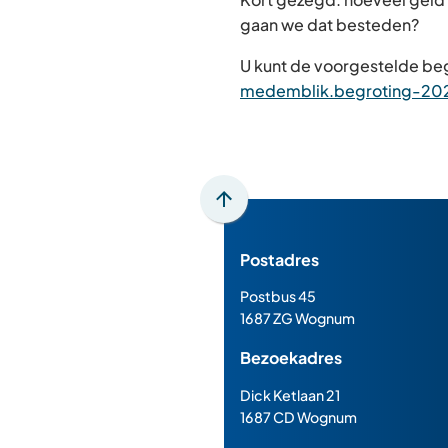
gaan we dat besteden?
U kunt de voorgestelde beg
medemblik.begroting-202
Scroll
naar
Postadres
boven
naar
Postbus 45
het
1687 ZG Wognum
begin
Bezoekadres
van
de
Dick Ketlaan 21
paginainhoud
1687 CD Wognum