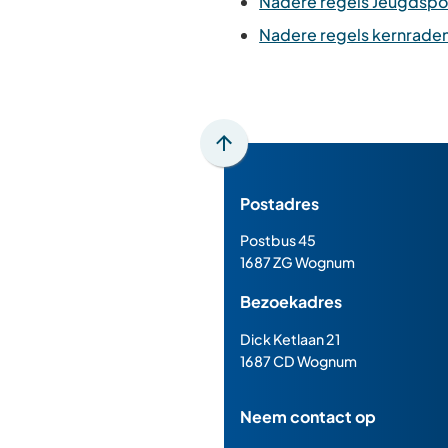
Nadere regels Jeugdspo
Nadere regels kernrade
Scroll
naar
Postadres
boven
naar
Postbus 45
het
1687 ZG Wognum
begin
Bezoekadres
van
de
Dick Ketlaan 21
paginainhoud
1687 CD Wognum
Neem contact op