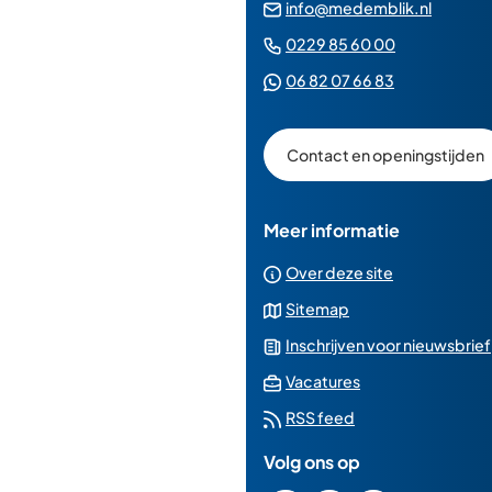
(Verwij
info@medemblik.nl
naar
(Verwijst
0229 85 60 00
een
naar
(Verwijst
06 82 07 66 83
e-
een
naar
mailad
telefoonn
een
Contact en openingstijden
Whatsapp
telefoonnu
Meer informatie
Over deze site
Sitemap
Inschrijven voor nieuwsbrief
(Verwijst
Vacatures
naar
RSS feed
een
Volg ons op
externe
website)