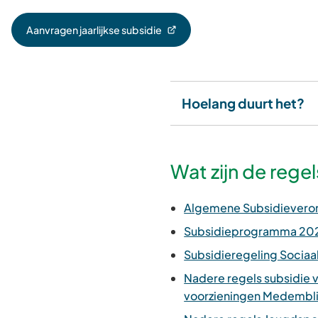
Aanvragen jaarlijkse subsidie
(Verwijst
naar
een
externe
website)
Hoelang duurt het?
Wat zijn de rege
Algemene Subsidievero
Subsidieprogramma 20
Subsidieregeling Sociaa
Nadere regels subsidie 
voorzieningen Medembl