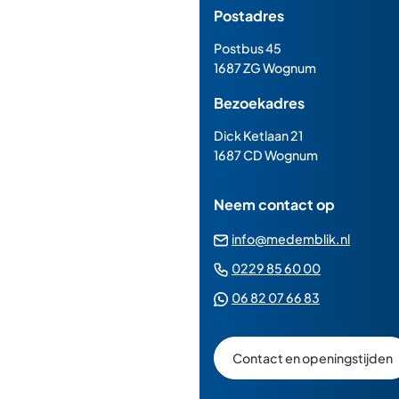
Postadres
boven
naar
Postbus 45
het
1687 ZG Wognum
begin
Bezoekadres
van
de
Dick Ketlaan 21
paginainhoud
1687 CD Wognum
Neem contact op
(Verwij
info@medemblik.nl
naar
(Verwijst
0229 85 60 00
een
naar
(Verwijst
06 82 07 66 83
e-
een
naar
mailad
telefoonn
een
Contact en openingstijden
Whatsapp
telefoonnu