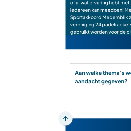
of al wat ervaring hebt met 
iedereen kan meedoen! Me
Sportakkoord Medemblik zi
vereniging 24 padelracket
gebruikt worden voor de cli
Aan welke thema’s w
aandacht gegeven?
Scroll
naar