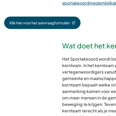
sportakkoordmedemblik@t
Klik hier voor het aanvraagformulier
(Verwijst
naar
een
externe
Wat doet het k
website)
Het Sportakkoord wordt be
kernteam. In het kernteam z
vertegenwoordigers vanuit
gemeente en maatschappeli
kernteam bepaalt welke init
aanmerking komen voor een
om meer mensen in de gem
beweging te krijgen. Tevens 
kernteam terecht als je mee