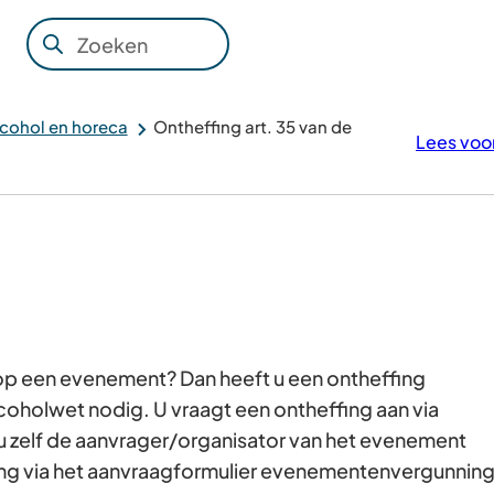
Zoeken
Wanneer
resultaten
beschikbaar
lcohol en horeca
Ontheffing art. 35 van de
Lees voo
zijn
kun
je
hierdoor
navigeren
door
pijl
omhoog
 op een evenement? Dan heeft u een ontheffing
en
lcoholwet nodig. U vraagt een ontheffing aan via
omlaag
u zelf de aanvrager/organisator van het evenement
te
ing via het aanvraagformulier evenementenvergunnin
gebruiken.