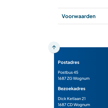
Voorwaarden
Scroll
naar
Postadres
boven
naar
Postbus 45
het
1687 ZG Wognum
begin
van
Bezoekadres
de
paginainhoud
Dick Ketlaan 21
1687 CD Wognum