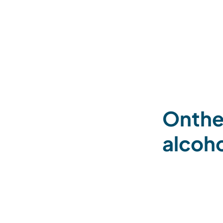
Onthef
alcoh