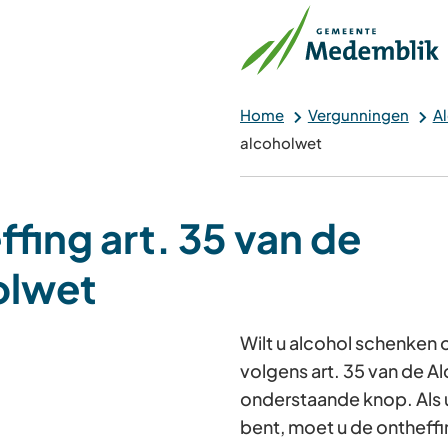
Home
Vergunningen
A
alcoholwet
fing art. 35 van de
olwet
Wilt u alcohol schenken
volgens art. 35 van de A
onderstaande knop. Als 
bent, moet u de ontheff