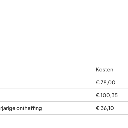
Gebruik
de
enter-
toets
om
een
waarde
te
Kosten
selecteren.
€ 78,00
€ 100,35
rjarige ontheffing
€ 36,10