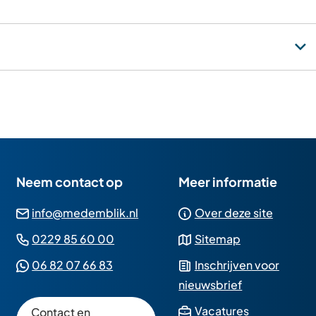
Neem contact op
Meer informatie
(Verwijst
info@medemblik.nl
Over deze site
naar
(Verwijst
0229 85 60 00
Sitemap
een
naar
(Verwijst
06 82 07 66 83
Inschrijven voor
e-
een
naar
nieuwsbrief
mailadres)
telefoonnummer)
een
(Verwijst
Vacatures
Contact en