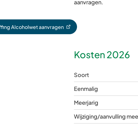
aanvragen.
fing Alcoholwet aanvragen
st
Kosten 2026
e
e)
Soort
Eenmalig
Meerjarig
Wijziging/aanvulling mee