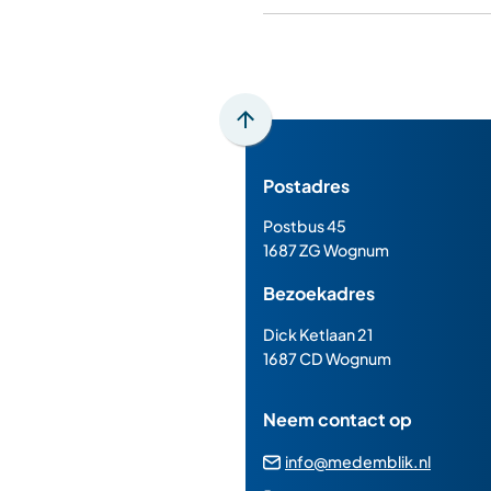
Scroll
naar
Postadres
boven
naar
Postbus 45
het
1687 ZG Wognum
begin
Bezoekadres
van
de
Dick Ketlaan 21
paginainhoud
1687 CD Wognum
Neem contact op
(Verwij
info@medemblik.nl
naar