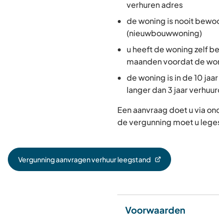
verhuren adres
de woning is nooit bew
(nieuwbouwwoning)
u heeft de woning zelf b
maanden voordat de wo
de woning is in de 10 jaa
langer dan 3 jaar verhuu
Een aanvraag doet u via o
de vergunning moet u leges
Vergunning aanvragen verhuur leegstand
(Verwijst
naar
een
externe
website)
Voorwaarden