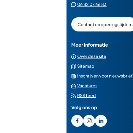
naar
(Verwijst
06 82 07 66 83
e-
een
naar
mailad
telefoonn
een
Contact en openingstijden
Whatsapp
telefoonnu
Meer informatie
Over deze site
Sitemap
Inschrijven voor nieuwsbrief
(Verwijst
Vacatures
naar
RSS feed
een
Volg ons op
externe
website)
/GemeenteMedemblik
(Verwijst
gemeente_medembl
(Verwijst
gemeente-
(Verwijst
medemblik
naar
naar
naar