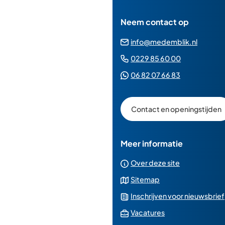
Neem contact op
(Verwij
info@medemblik.nl
naar
(Verwijst
0229 85 60 00
een
naar
(Verwijst
06 82 07 66 83
e-
een
naar
mailad
telefoonn
een
Contact en openingstijden
Whatsapp
telefoonnu
Meer informatie
Over deze site
Sitemap
Inschrijven voor nieuwsbrief
(Verwijst
Vacatures
naar