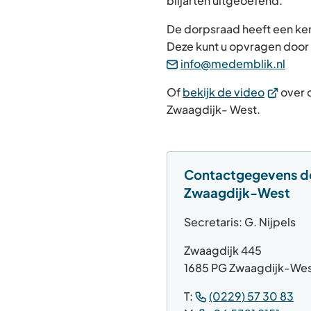
biljarten uitgeoefend.
De dorpsraad heeft een ker
Deze kunt u opvragen door 
(Verw
info@medemblik.nl
naar
(Verwijst
Of
bekijk de video
over 
een
naar
Zwaagdijk- West.
e-
een
mail
externe
website)
Contactgegevens d
Zwaagdijk-West
Secretaris: G. Nijpels
Zwaagdijk 445
1685 PG Zwaagdijk-We
(Ve
T:
(0229) 57 30 83