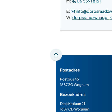
(Verwi
naa
M:
06 5391 8151
naar
ee
E:
info@dorpsraadzw
een
te
W:
dorpsraadzwaagdijk
telef
Scroll
naar
Postadres
boven
naar
Postbus 45
het
1687 ZG Wognum
begin
Bezoekadres
van
de
Dick Ketlaan 21
paginainhoud
1687 CD Wognum