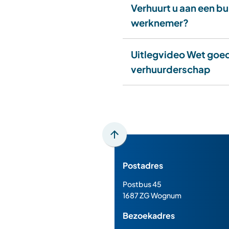
Verhuurt u aan een b
werknemer?
Uitlegvideo Wet goe
verhuurderschap
Scroll
naar
Postadres
boven
naar
Postbus 45
het
1687 ZG Wognum
begin
Bezoekadres
van