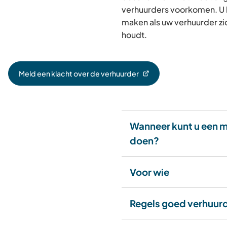
verhuurders voorkomen. U 
maken als uw verhuurder zic
houdt.
Meld een klacht over de verhuurder
(Verwijst
naar
een
externe
website)
Wanneer kunt u een 
doen?
Voor wie
Regels goed verhuur