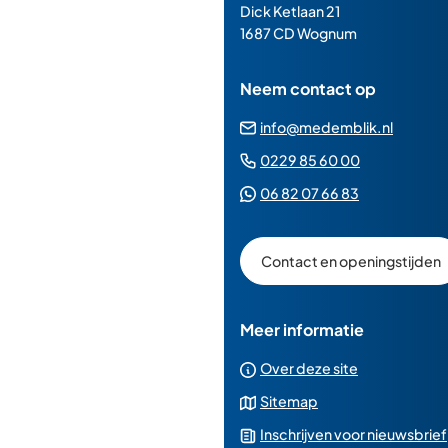
de
Dick Ketlaan 21
paginainhoud
1687 CD Wognum
Neem contact op
(Verwij
info@medemblik.nl
naar
(Verwijst
0229 85 60 00
een
naar
(Verwijst
06 82 07 66 83
e-
een
naar
mailad
telefoonn
een
Contact en openingstijden
Whatsapp
telefoonnu
Meer informatie
Over deze site
Sitemap
Inschrijven voor nieuwsbrief