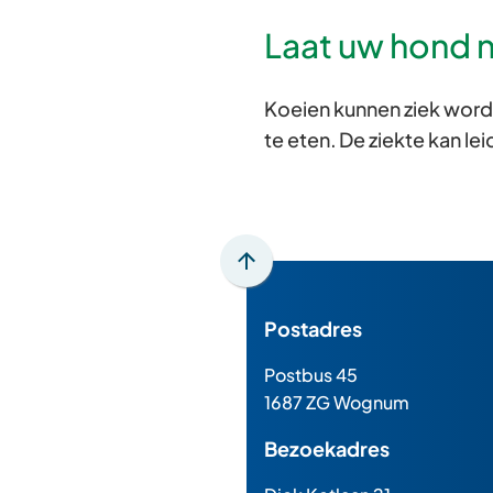
Laat uw hond no
Koeien kunnen ziek wor
te eten. De ziekte kan 
Scroll
naar
Postadres
boven
naar
Postbus 45
het
1687 ZG Wognum
begin
van
Bezoekadres
de