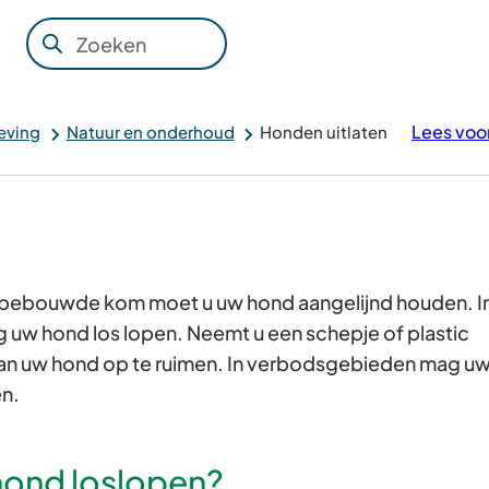
Zoeken
Wanneer
resultaten
beschikbaar
Lees voo
eving
Natuur en onderhoud
Honden uitlaten
zijn
kun
je
hierdoor
navigeren
door
bebouwde kom moet u uw hond aangelijnd houden. I
pijl
uw hond los lopen. Neemt u een schepje of plastic
omhoog
an uw hond op te ruimen. In verbodsgebieden mag u
en
en.
omlaag
te
ond loslopen?
gebruiken.