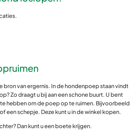
Gebruik
caties.
de
enter-
toets
om
een
waarde
opruimen
te
selecteren.
 bron van ergernis. In de hondenpoep staan vindt
 op? Zo draagt u bij aan een schone buurt. U bent
 u te hebben om de poep op te ruimen. Bijvoorbeeld
/of een schepje. Deze kunt u in de winkel kopen.
hter? Dan kunt u een boete krijgen.