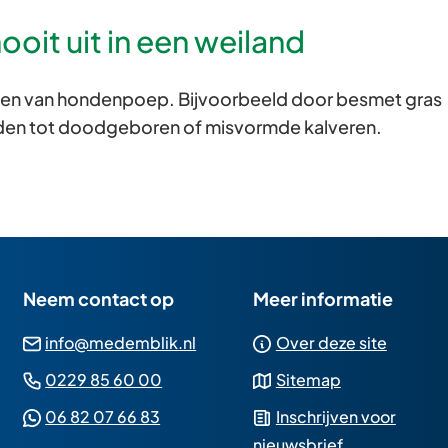
oit uit in een weiland
den van hondenpoep. Bijvoorbeeld door besmet gras
leiden tot doodgeboren of misvormde kalveren.
Neem contact op
Meer informatie
(Verwijst
info@medemblik.nl
Over deze site
naar
(Verwijst
0229 85 60 00
Sitemap
een
naar
(Verwijst
06 82 07 66 83
Inschrijven voor
e-
een
naar
nieuwsbrief