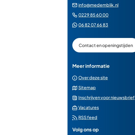
(Verwij
info@medemblik.nl
naar
(Verwijst
0229 85 60 00
een
naar
(Verwijst
06 82 07 66 83
e-
een
naar
mailad
telefoonn
een
Contact en openingstijden
Whatsapp
telefoonnu
Meer informatie
Over deze site
Sitemap
Inschrijven voor nieuwsbrief
(Verwijst
Vacatures
naar
RSS feed
een
Volg ons op
externe