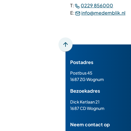
(Verwijs
T:
0229 856000
naar
(V
E:
info@medemblik.nl
een
na
telefo
ee
e-
ma
Scroll
naar
Postadres
boven
naar
Postbus 45
het
1687 ZG Wognum
begin
Bezoekadres
van
de
Dick Ketlaan 21
paginainhoud
1687 CD Wognum
Neem contact op