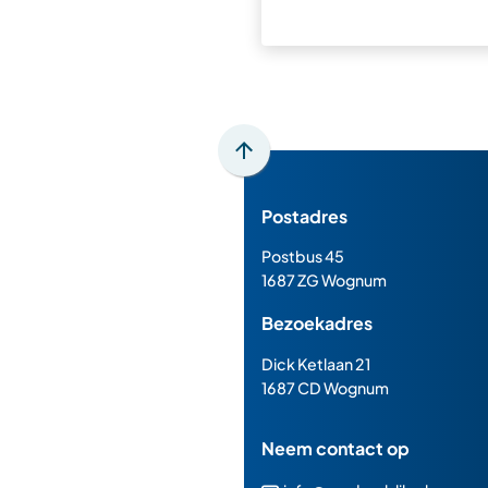
Scroll
naar
Postadres
boven
naar
Postbus 45
het
1687 ZG Wognum
begin
Bezoekadres
van
de
Dick Ketlaan 21
paginainhoud
1687 CD Wognum
Neem contact op