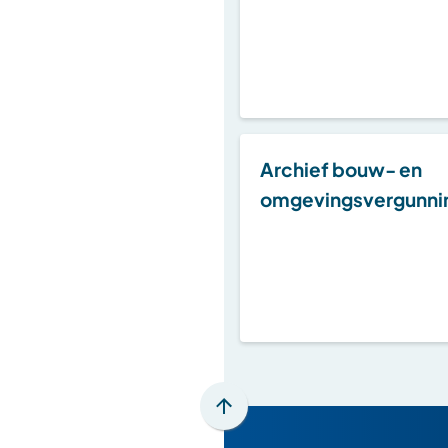
Archief bouw- en
omgevingsvergunni
Scroll
naar